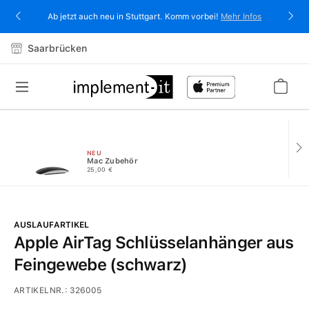
alt springen
Ab jetzt auch neu in Stuttgart. Komm vorbei!
Mehr Infos
Saarbrücken
NEU
Mac Zubehör
25,00 €
AUSLAUFARTIKEL
Apple AirTag Schlüsselanhänger aus
Feingewebe (schwarz)
ARTIKELNR.:
326005