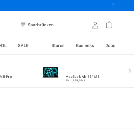
Saarbrücken
OOL
SALE
Stores
Business
Jobs
 M5 Pro
MacBook Air 13" M5
Ab 1.399,00 €