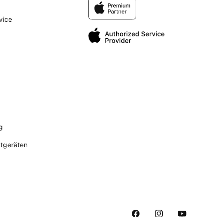
vice
g
ltgeräten