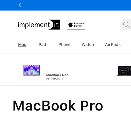
springen
Zur Hauptnavigation springen
Mac
iPad
iPhone
Watch
AirPods
MacBook Neo
Ab 799,00 €
MacBook Pro