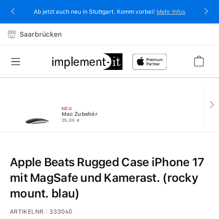
alt springen
Ab jetzt auch neu in Stuttgart. Komm vorbei!
Mehr Infos
Saarbrücken
NEU
Mac Zubehör
25,00 €
Apple Beats Rugged Case iPhone 17
mit MagSafe und Kamerast. (rocky
mount. blau)
ARTIKELNR.:
333040