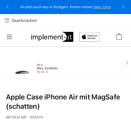
alt springen
Ab jetzt auch neu in Stuttgart. Komm vorbei!
Mehr Infos
Saarbrücken
NEU
Mac Zubehör
25,00 €
Apple Case iPhone Air mit MagSafe
(schatten)
ARTIKELNR.:
333074