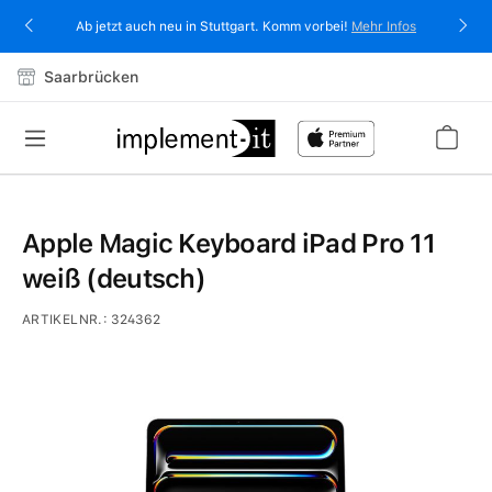
alt springen
Ab jetzt auch neu in Stuttgart. Komm vorbei!
Mehr Infos
Saarbrücken
Apple Magic Keyboard iPad Pro 11
weiß (deutsch)
ARTIKELNR.:
324362