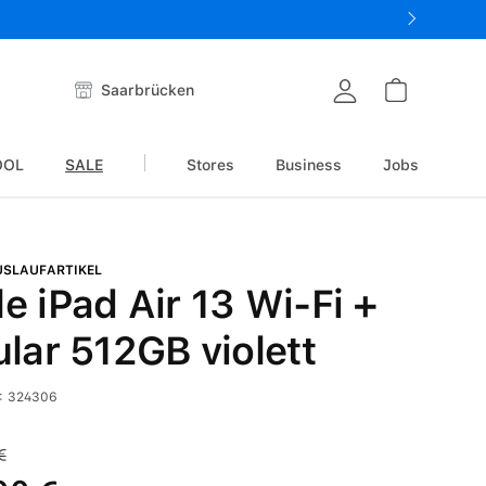
Saarbrücken
OOL
SALE
Stores
Business
Jobs
USLAUFARTIKEL
e iPad Air 13 Wi-Fi +
ular 512GB violett
:
324306
€