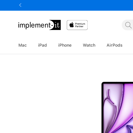
springen
Zur Hauptnavigation springen
Mac
iPad
iPhone
Watch
AirPods