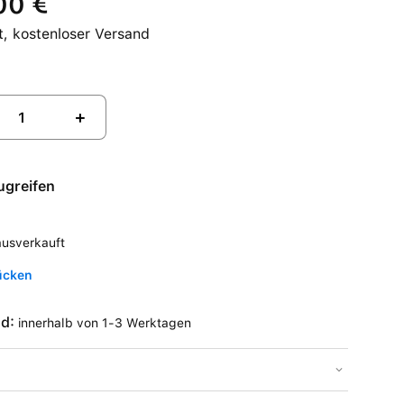
00 €
t, kostenloser Versand
+
ugreifen
ausverkauft
ücken
nd:
innerhalb von 1-3 Werktagen