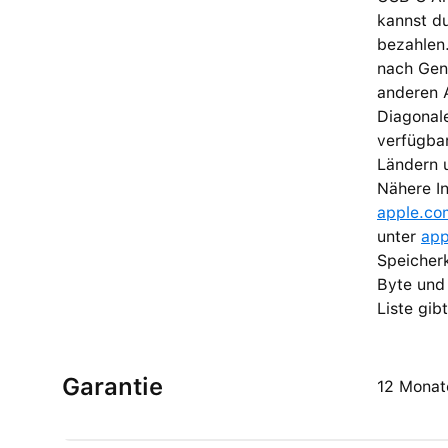
kannst du
bezahlen.
nach Gene
anderen A
Diagonale
verfügbar
Ländern u
Nähere In
apple.com
unter
app
Speicherk
Byte und 
Liste gib
Garantie
12 Monat