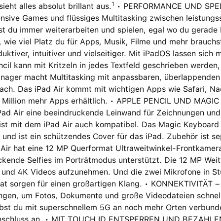
1
ieht alles absolut brillant aus.
• PERFORMANCE UND SPEIC
ensive Games und flüssiges Multitasking zwischen leistung
t du immer weiterarbeiten und spielen, egal wo du gerade 
wie viel Platz du für Apps, Musik, Filme und mehr brauchs
uktiver, intuitiver und vielseitiger. Mit iPadOS lassen sic
cil kann mit Kritzeln in jedes Textfeld geschrieben werden,
nager macht Multitasking mit anpassbaren, überlappenden 
ach. Das iPad Air kommt mit wichtigen Apps wie Safari, N
e Million mehr Apps erhältlich. • APPLE PENCIL UND MAGI
Pad Air eine beeindruckende Leinwand für Zeichnungen und 
st mit dem iPad Air auch kompatibel. Das Magic Keyboard is
 und ist ein schützendes Cover für das iPad. Zubehör ist
 Air hat eine 12 MP Querformat Ultraweitwinkel-Frontkamer
kende Selfies im Porträtmodus unterstützt. Die 12 MP Weit
 und 4K Videos aufzunehmen. Und die zwei Mikrofone in Stu
at sorgen für einen großartigen Klang. • KONNEKTIVITÄT –
ngen, um Fotos, Dokumente und große Videodateien schnell
eibst du mit superschnellem 5G an noch mehr Orten verbund
schluss an. • MIT TOUCH ID ENTSPERREN UND BEZAHLEN – To