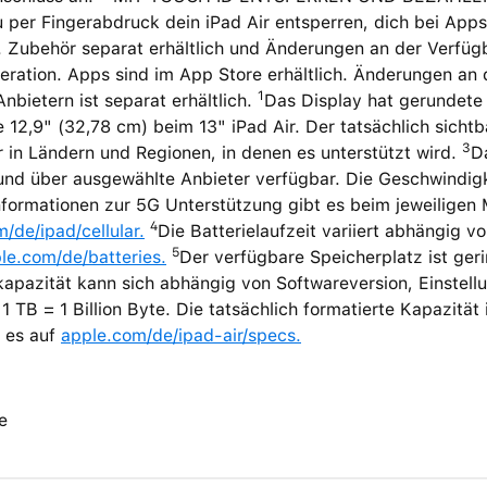
 per Fingerabdruck dein iPad Air entsperren, dich bei Ap
 Zubehör separat erhältlich und Änderungen an der Verfügbar
ration. Apps sind im App Store erhältlich. Änderungen an d
1
nbietern ist separat erhältlich.
Das Display hat gerundete
 12,9" (32,78 cm) beim 13" iPad Air. Der tatsächlich sichtb
3
 in Ländern und Regionen, in denen es unterstützt wird.
Da
nd über ausgewählte Anbieter verfügbar. Die Geschwindigke
formationen zur 5G Unterstützung gibt es beim jeweiligen 
4
/de/ipad/cellular.
Die Batterielaufzeit variiert abhängig 
5
le.com/de/batteries.
Der verfügbare Speicherplatz ist ger
apazität kann sich abhängig von Softwareversion, Einstellu
1 TB = 1 Billion Byte. Die tatsächlich formatierte Kapazität 
t es auf
apple.com/de/ipad-air/specs.
e