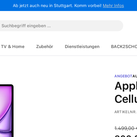
Ab jetzt auch neu in Stuttgart. Komm vorbei!
Mehr Infos
TV & Home
Zubehör
Dienstleistungen
BACK2SCH
ANGEBOT
A
Appl
Cell
ARTIKELNR.
1.499,00 