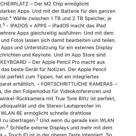
HERPLATZ – Der M2 Chip ermöglicht
sstarken Apps. Und mit der Batterie für den ganzen
4
bist.
Wähle zwischen 1 TB und 2 TB Speicher, je
5
t.
• IPADOS + APPS – iPadOS macht das iPad
h mehrere Apps gleichzeitig ausführen. Und mit dem
 und Fotos lassen sich damit bearbeiten und teilen.
Apps und Unterstützung für ein externes Display
achrichten und Keynote. Und im App Store sind
C KEYBOARD – Der Apple Pencil Pro macht aus
das beste Gerät für Notizen. Der Apple Pencil
t perfekt zum Tippen, hat ein integriertes
 separat erhältlich. • FORTSCHRITTLICHE KAMERAS –
a, die den Folgemodus für Videokonferenzen und
winkel-Rückkamera mit True Tone Blitz ist perfekt,
dioqualität und die Stereo-Lautsprecher im
 WLAN 6E ermöglicht schnelle drahtlose
2
 zu übertragen.
Und wenn du gerade kein WLAN
3
en.
Schließe externe Displays und mehr mit dem
uch ID ist in der oberen Taste integriert. So