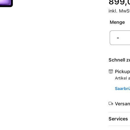
899,
inkl. MwS
Menge
-
Schnell z
Pickup
Artikel 
Saarbr
Versa
Services