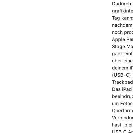
Dadurch s
grafikint
Tag kanns
nachdem, 
noch prod
Apple Pen
Stage Ma
ganz einf
über ein
deinem i
(USB-C) i
Trackpad
Das iPad
beeindruc
um Fotos
Querform
Verbindu
hast, bl
USB C An