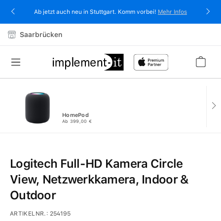
alt springen
Ab jetzt auch neu in Stuttgart. Komm vorbei!
Mehr Infos
Saarbrücken
HomePod
Ab 399,00 €
Logitech Full-HD Kamera Circle
View, Netzwerkkamera, Indoor &
Outdoor
ARTIKELNR.:
254195