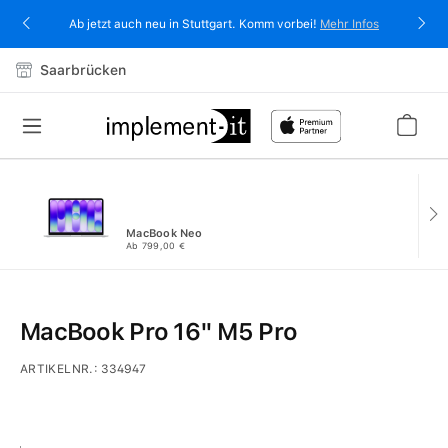
alt springen
Ab jetzt auch neu in Stuttgart. Komm vorbei!
Mehr Infos
Saarbrücken
MacBook Neo
Ab 799,00 €
MacBook Pro 16" M5 Pro
ARTIKELNR.:
334947