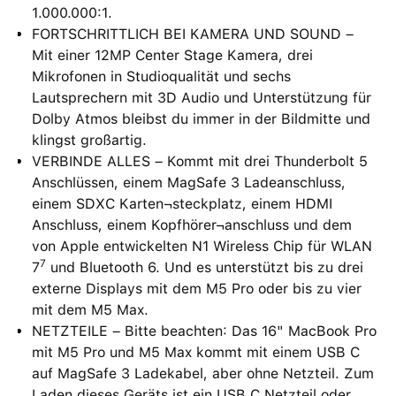
1.000.000:1.
FORTSCHRITTLICH BEI KAMERA UND SOUND –
Mit einer 12MP Center Stage Kamera, drei
Mikrofonen in Studioqualität und sechs
Lautsprechern mit 3D Audio und Unterstützung für
Dolby Atmos bleibst du immer in der Bildmitte und
klingst großartig.
VERBINDE ALLES – Kommt mit drei Thunderbolt 5
Anschlüssen, einem MagSafe 3 Ladeanschluss,
einem SDXC Karten¬steckplatz, einem HDMI
Anschluss, einem Kopfhörer¬anschluss und dem
von Apple entwickelten N1 Wireless Chip für WLAN
7
7
und Bluetooth 6. Und es unterstützt bis zu drei
externe Displays mit dem M5 Pro oder bis zu vier
mit dem M5 Max.
NETZTEILE – Bitte beachten: Das 16" MacBook Pro
mit M5 Pro und M5 Max kommt mit einem USB C
auf MagSafe 3 Ladekabel, aber ohne Netzteil. Zum
Laden dieses Geräts ist ein USB C Netzteil oder