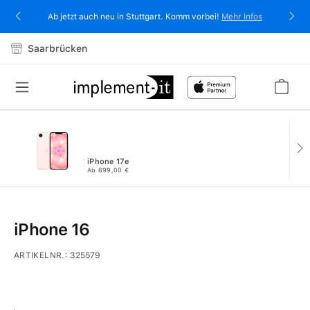
alt springen
Ab jetzt auch neu in Stuttgart. Komm vorbei!
Mehr Infos
Saarbrücken
iPhone 17e
Ab 699,00 €
iPhone 16
ARTIKELNR.:
325579