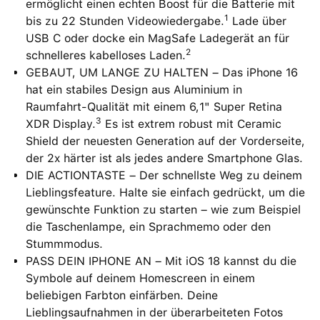
ermöglicht einen echten Boost für die Batterie mit
1
bis zu 22 Stunden Videowiedergabe.
Lade über
USB C oder docke ein MagSafe Ladegerät an für
2
schnelleres kabelloses Laden.
GEBAUT, UM LANGE ZU HALTEN – Das iPhone 16
hat ein stabiles Design aus Aluminium in
Raumfahrt-Qualität mit einem 6,1" Super Retina
3
XDR Display.
Es ist extrem robust mit Ceramic
Shield der neuesten Generation auf der Vorderseite,
der 2x härter ist als jedes andere Smartphone Glas.
DIE ACTIONTASTE – Der schnellste Weg zu deinem
Lieblingsfeature. Halte sie einfach gedrückt, um die
gewünschte Funktion zu starten – wie zum Beispiel
die Taschenlampe, ein Sprachmemo oder den
Stummmodus.
PASS DEIN IPHONE AN – Mit iOS 18 kannst du die
Symbole auf deinem Homescreen in einem
beliebigen Farbton einfärben. Deine
Lieblingsaufnahmen in der überarbeiteten Fotos