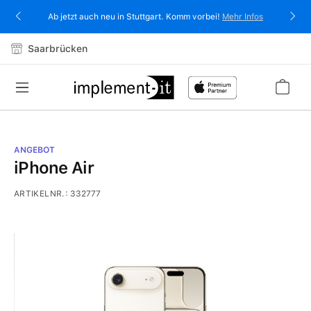
alt springen
Ab jetzt auch neu in Stuttgart. Komm vorbei!
Mehr Infos
Saarbrücken
ANGEBOT
iPhone Air
ARTIKELNR.:
332777