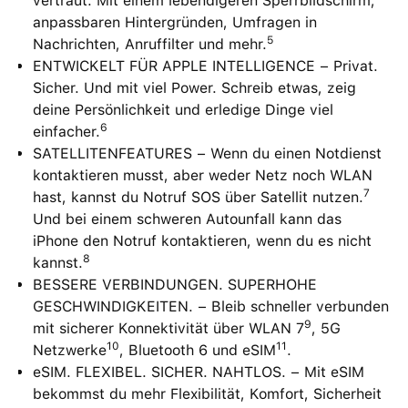
vertraut. Mit einem lebendigeren Sperrbildschirm,
anpassbaren Hintergründen, Umfragen in
5
Nachrichten, Anruffilter und mehr.
ENTWICKELT FÜR APPLE INTELLIGENCE − Privat.
Sicher. Und mit viel Power. Schreib etwas, zeig
deine Persönlichkeit und erledige Dinge viel
6
einfacher.
SATELLITENFEATURES − Wenn du einen Notdienst
kontaktieren musst, aber weder Netz noch WLAN
7
hast, kannst du Notruf SOS über Satellit nutzen.
Und bei einem schweren Autounfall kann das
iPhone den Notruf kontaktieren, wenn du es nicht
8
kannst.
BESSERE VERBINDUNGEN. SUPERHOHE
GESCHWINDIGKEITEN. − Bleib schneller verbunden
9
mit sicherer Konnektivität über WLAN 7
, 5G
10
11
Netzwerke
, Bluetooth 6 und eSIM
.
eSIM. FLEXIBEL. SICHER. NAHTLOS. − Mit eSIM
bekommst du mehr Flexibilität, Komfort, Sicherheit