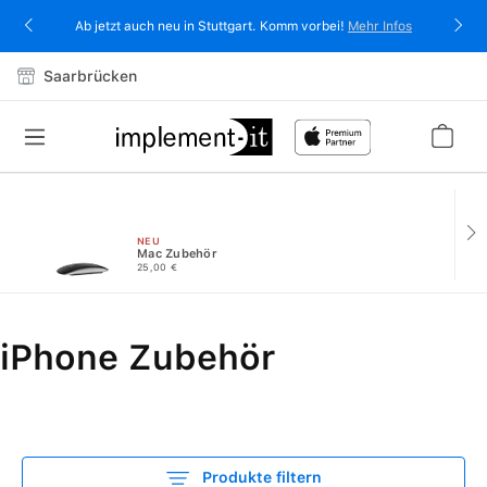
alt springen
Ab jetzt auch neu in Stuttgart. Komm vorbei!
Mehr Infos
Saarbrücken
NEU
Mac Zubehör
25,00 €
iPhone Zubehör
Produkte filtern