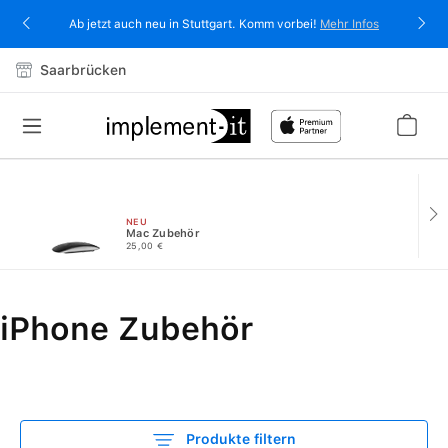
alt springen
Ab jetzt auch neu in Stuttgart. Komm vorbei!
Mehr Infos
Saarbrücken
NEU
Mac Zubehör
25,00 €
iPhone Zubehör
Produkte filtern