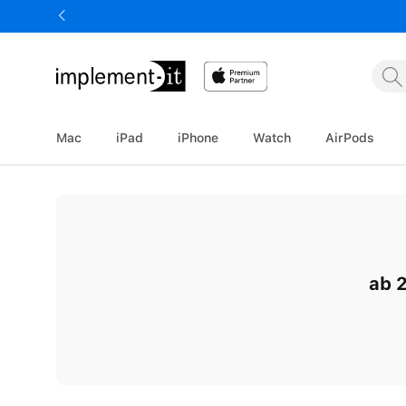
springen
Zur Hauptnavigation springen
Mac
iPad
iPhone
Watch
AirPods
ab 